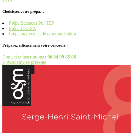
Choisissez votre prépa…
Prépa Sciences Po / IEP
Prépa CELSA
Prépa aux écoles de communication
Préparez efficacement votre concours !
Contact et inscriptions
:
06 84 99 85 06
L’Academy se présente