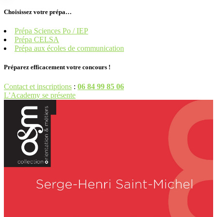
Choisissez votre prépa…
Prépa Sciences Po / IEP
Prépa CELSA
Prépa aux écoles de communication
Préparez efficacement votre concours !
Contact et inscriptions
:
06 84 99 85 06
L’Academy se présente